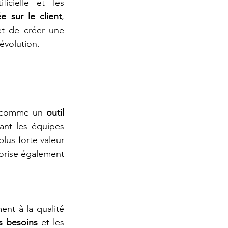
ficielle et les 
e sur le client
, 
et de créer une 
 évolution.
it comme un 
outil 
ant les équipes 
lus forte valeur 
orise également 
nt à la qualité 
es besoins 
et les 