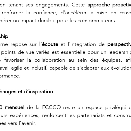
t en tenant ses engagements. Cette 
approche proactiv
renforcer la confiance, d’accélérer la mise en œuvr
énérer un impact durable pour les consommateurs.
ship
rne repose sur 
l’écoute
 et l’intégration de 
perspecti
oints de vue variés est essentielle pour un leadership e
 favoriser la collaboration au sein des équipes, af
vail agile et inclusif, capable de s’adapter aux évolutio
formance.
anges et d’inspiration
O mensuel
 de la FCCCO reste un espace privilégié où
urs expériences, renforcent les partenariats et constr
es vers l’avenir.