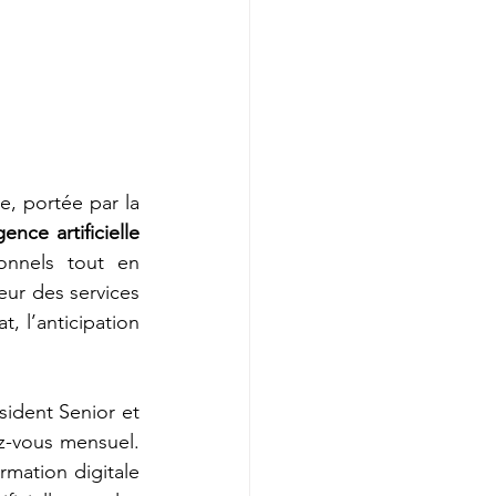
profonde, portée par la 
igence artificielle
onnels tout en 
ur des services 
, l’anticipation 
sident Senior et 
, dans le cadre de notre CXO rendez-vous mensuel. 
rmation digitale 