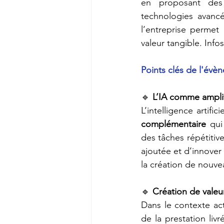
en proposant de
technologies avanc
l’entreprise permet 
valeur tangible. Info
Points clés de l'évè
🔹 
L’IA comme amplif
L’intelligence artif
complémentaire
 qui
des tâches répétitive
ajoutée et d’innover
la création de nouvea
🔹 
Création de valeur
Dans le contexte act
de la prestation liv