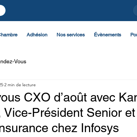
Chambre
Adhésion
Nos services
Évènements
Por
ndez-Vous
25
2 min de lecture
ous CXO d’août avec Ka
Vice-Président Senior et
Insurance chez Infosys