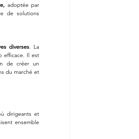
e,
 adoptée par 
e de solutions 
ves diverses
. La 
fficace. Il est 
in de créer un 
ns du marché et 
 dirigeants et 
uisent ensemble 