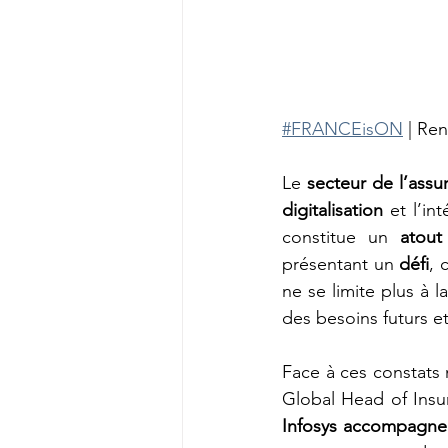
#FRANCEisON
| Re
Le 
secteur de l’assu
digitalisation
 et l’in
constitue un 
atout
présentant un 
défi
, 
ne se limite plus à la
des besoins futurs e
Face à ces constats n
Global Head of Insu
Infosys
accompagne