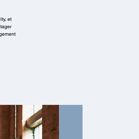
ty, et
tager
ngement